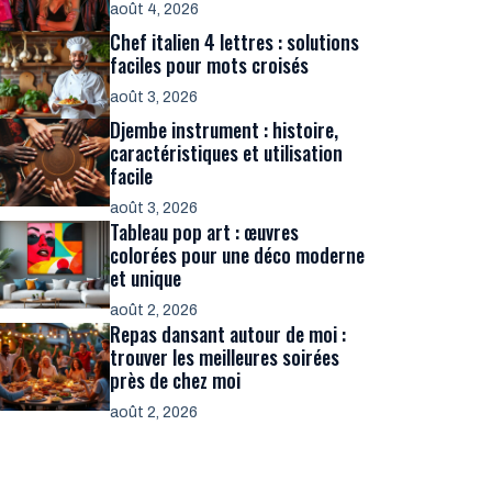
août 4, 2026
Chef italien 4 lettres : solutions
faciles pour mots croisés
août 3, 2026
Djembe instrument : histoire,
caractéristiques et utilisation
facile
août 3, 2026
Tableau pop art : œuvres
colorées pour une déco moderne
et unique
août 2, 2026
Repas dansant autour de moi :
trouver les meilleures soirées
près de chez moi
août 2, 2026