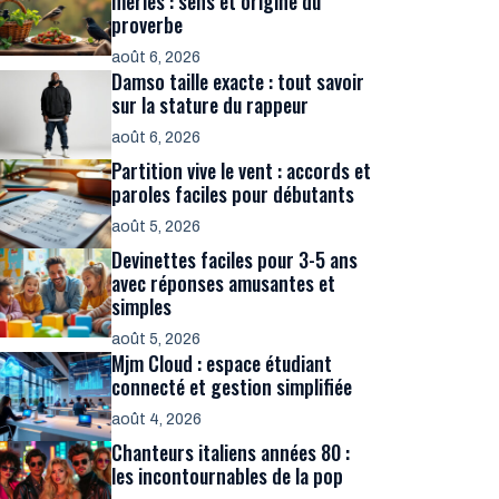
merles : sens et origine du
proverbe
août 6, 2026
Damso taille exacte : tout savoir
sur la stature du rappeur
août 6, 2026
Partition vive le vent : accords et
paroles faciles pour débutants
août 5, 2026
Devinettes faciles pour 3-5 ans
avec réponses amusantes et
simples
août 5, 2026
Mjm Cloud : espace étudiant
connecté et gestion simplifiée
août 4, 2026
Chanteurs italiens années 80 :
les incontournables de la pop